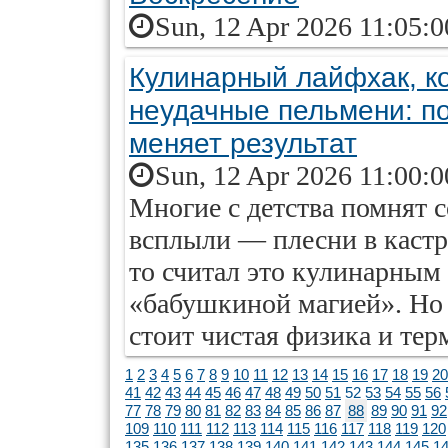
Sun, 12 Apr 2026 11:05:
Кулинарный лайфхак, к
неудачные пельмени: п
меняет результат
Sun, 12 Apr 2026 11:00:
Многие с детства помнят с
всплыли — плесни в кастр
то считал это кулинарным
«бабушкиной магией». Но 
стоит чистая физика и те
1
2
3
4
5
6
7
8
9
10
11
12
13
14
15
16
17
18
19
20
41
42
43
44
45
46
47
48
49
50
51
52
53
54
55
56
77
78
79
80
81
82
83
84
85
86
87
88
89
90
91
92
109
110
111
112
113
114
115
116
117
118
119
120
135
136
137
138
139
140
141
142
143
144
145
1