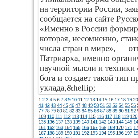
на территории России, зая
сообщается на сайте Русс
«Именно в России формиру
которая, несомненно, ста
числа стран в мире», — от
Патриарха, именно органи
научной мысли и техники 
бога и создает такой тип 
уклада,&hellip;
1
2
3
4
5
6
7
8
9
10
11
12
13
14
15
16
17
18
19
20
41
42
43
44
45
46
47
48
49
50
51
52
53
54
55
56
77
78
79
80
81
82
83
84
85
86
87
88
89
90
91
92
109
110
111
112
113
114
115
116
117
118
119
120
135
136
137
138
139
140
141
142
143
144
145
1
161
162
163
164
165
166
167
168
169
170
171
1
187
188
189
190
191
192
193
194
195
196
197
1