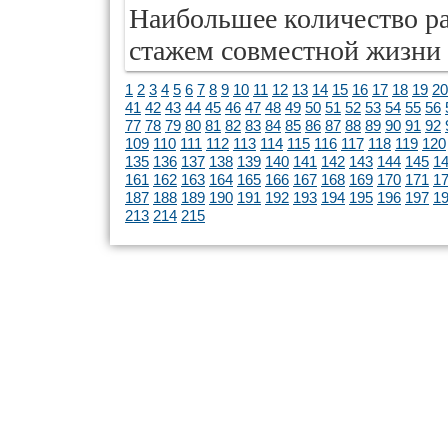
Наибольшее количество ра
стажем совместной жизни о
1
2
3
4
5
6
7
8
9
10
11
12
13
14
15
16
17
18
19
20
41
42
43
44
45
46
47
48
49
50
51
52
53
54
55
56
77
78
79
80
81
82
83
84
85
86
87
88
89
90
91
92
109
110
111
112
113
114
115
116
117
118
119
120
135
136
137
138
139
140
141
142
143
144
145
1
161
162
163
164
165
166
167
168
169
170
171
1
187
188
189
190
191
192
193
194
195
196
197
1
213
214
215