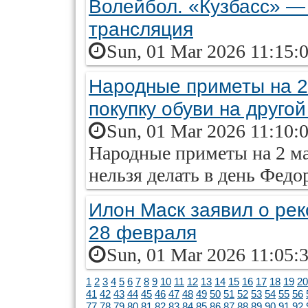
Волейбол. «Кузбасс» —
трансляция
Sun, 01 Mar 2026 11:15:
Народные приметы на 2
покупку обуви на другой
Sun, 01 Mar 2026 11:10:
Народные приметы на 2 ма
нельзя делать в день Фед
Илон Маск заявил о ре
28 февраля
Sun, 01 Mar 2026 11:05:
1
2
3
4
5
6
7
8
9
10
11
12
13
14
15
16
17
18
19
20
41
42
43
44
45
46
47
48
49
50
51
52
53
54
55
56
77
78
79
80
81
82
83
84
85
86
87
88
89
90
91
92