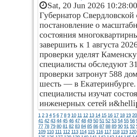
Sat, 20 Jun 2026 10:28:0
Губернатор Свердловской 
постановление о масштабн
состояния многоквартирны
завершить к 1 августа 202
проверки уделят Каменску
специалисты обследуют 31
проверки затронут 588 дом
шесть — в Екатеринбурге.
специалисты изучат состо
инженерных сетей и&helli
1
2
3
4
5
6
7
8
9
10
11
12
13
14
15
16
17
18
19
20
41
42
43
44
45
46
47
48
49
50
51
52
53
54
55
56
77
78
79
80
81
82
83
84
85
86
87
88
89
90
91
92
109
110
111
112
113
114
115
116
117
118
119
120