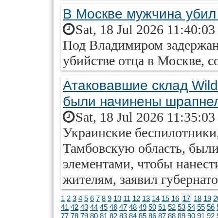
В Москве мужчина убил 
Sat, 18 Jul 2026 11:40:0
Под Владимиром задержан
убийстве отца в Москве, 
Атаковавшие склад Wild
были начинены шрапне
Sat, 18 Jul 2026 11:35:0
Украинские беспилотники,
Тамбовскую область, бы
элементами, чтобы нанес
жителям, заявил губернат
1
2
3
4
5
6
7
8
9
10
11
12
13
14
15
16
17
18
19
2
41
42
43
44
45
46
47
48
49
50
51
52
53
54
55
56
77
78
79
80
81
82
83
84
85
86
87
88
89
90
91
92