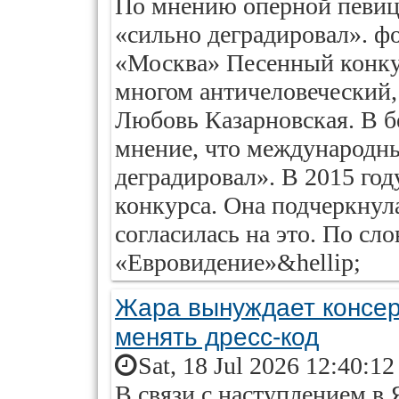
По мнению оперной певиц
«сильно деградировал». ф
«Москва» Песенный конку
многом античеловеческий,
Любовь Казарновская. В б
мнение, что международн
деградировал». В 2015 го
конкурса. Она подчеркнула
согласилась на это. По сл
«Евровидение»&hellip;
Жара вынуждает консер
менять дресс-код
Sat, 18 Jul 2026 12:40:1
В связи с наступлением в 