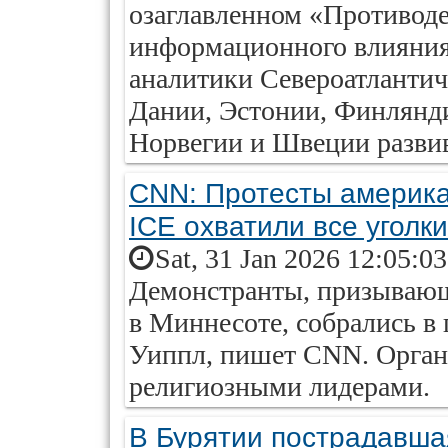
озаглавленном «Противод
информационного влияния
аналитики Североатлантич
Дании, Эстонии, Финлянди
Норвегии и Швеции развив
CNN: Протесты америка
ICE охватили все угол
Sat, 31 Jan 2026 12:05:0
Демонстранты, призывающ
в Миннесоте, собрались в 
Уиппл, пишет CNN. Орган
религиозными лидерами.
В Бурятии пострадавша