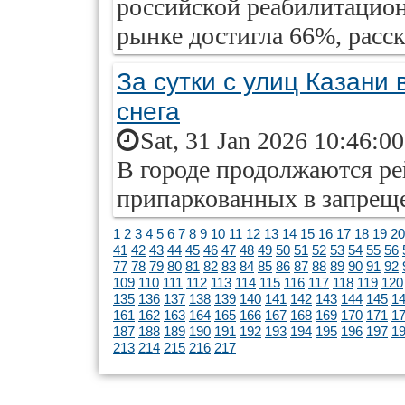
российской реабилитацио
рынке достигла 66%, расс
За сутки с улиц Казани 
снега
Sat, 31 Jan 2026 10:46:0
В городе продолжаются ре
припаркованных в запрещ
1
2
3
4
5
6
7
8
9
10
11
12
13
14
15
16
17
18
19
20
41
42
43
44
45
46
47
48
49
50
51
52
53
54
55
56
77
78
79
80
81
82
83
84
85
86
87
88
89
90
91
92
109
110
111
112
113
114
115
116
117
118
119
120
135
136
137
138
139
140
141
142
143
144
145
1
161
162
163
164
165
166
167
168
169
170
171
1
187
188
189
190
191
192
193
194
195
196
197
1
213
214
215
216
217