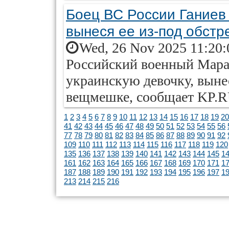
Боец ВС России Ганиев 
вынеся ее из-под обстр
Wed, 26 Nov 2025 11:20:
Российский военный Мара
украинскую девочку, выне
вещмешке, сообщает KP.R
1
2
3
4
5
6
7
8
9
10
11
12
13
14
15
16
17
18
19
20
41
42
43
44
45
46
47
48
49
50
51
52
53
54
55
56
77
78
79
80
81
82
83
84
85
86
87
88
89
90
91
92
109
110
111
112
113
114
115
116
117
118
119
120
135
136
137
138
139
140
141
142
143
144
145
1
161
162
163
164
165
166
167
168
169
170
171
1
187
188
189
190
191
192
193
194
195
196
197
1
213
214
215
216