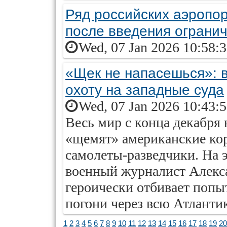
Ряд российских аэропо
после введения ограни
Wed, 07 Jan 2026 10:58:
«Щек не напасешься»: 
охоту на западные суда
Wed, 07 Jan 2026 10:43:
Весь мир с конца декабря 
«щемят» американские кор
самолеты-разведчики. На 
военный журналист Алекса
героически отбивает попы
погони через всю Атлантик
1
2
3
4
5
6
7
8
9
10
11
12
13
14
15
16
17
18
19
20