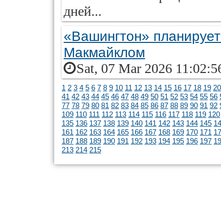
дней...
«Вашингтон» планирует 
Макмайклом
Sat, 07 Mar 2026 11:02:5
1
2
3
4
5
6
7
8
9
10
11
12
13
14
15
16
17
18
19
20
41
42
43
44
45
46
47
48
49
50
51
52
53
54
55
56
77
78
79
80
81
82
83
84
85
86
87
88
89
90
91
92
109
110
111
112
113
114
115
116
117
118
119
120
135
136
137
138
139
140
141
142
143
144
145
1
161
162
163
164
165
166
167
168
169
170
171
1
187
188
189
190
191
192
193
194
195
196
197
1
213
214
215