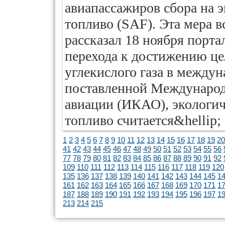
авиапассажиров сбора на 
топливо (SAF). Эта мера вс
рассказал 18 ноября порта
перехода к достижению це
углекислого газа в междун
поставленной Международ
авиации (ИКАО), экологич
топливо считается&hellip;
1
2
3
4
5
6
7
8
9
10
11
12
13
14
15
16
17
18
19
20
41
42
43
44
45
46
47
48
49
50
51
52
53
54
55
56
77
78
79
80
81
82
83
84
85
86
87
88
89
90
91
92
109
110
111
112
113
114
115
116
117
118
119
120
135
136
137
138
139
140
141
142
143
144
145
1
161
162
163
164
165
166
167
168
169
170
171
1
187
188
189
190
191
192
193
194
195
196
197
1
213
214
215